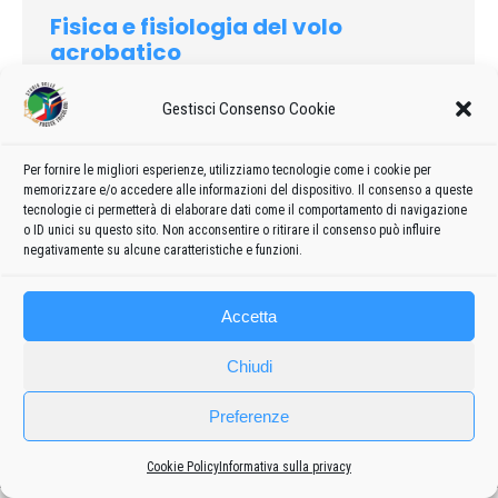
Fisica e fisiologia del volo
acrobatico
Curiosità
Di
admin8235
14 Marzo 2019
Lascia un commento
Gestisci Consenso Cookie
Attività di destrezza con impegno distrettuale muscolare
solitamente moderato ma che può essere anche di elevata
Per fornire le migliori esperienze, utilizziamo tecnologie come i cookie per
intensità per contrastare forze direzionali e posturali non
memorizzare e/o accedere alle informazioni del dispositivo. Il consenso a queste
sempre prevedibili …
tecnologie ci permetterà di elaborare dati come il comportamento di navigazione
o ID unici su questo sito. Non acconsentire o ritirare il consenso può influire
negativamente su alcune caratteristiche e funzioni.
Accetta
Chiudi
Preferenze
Frecce
Privacy policy
-
Cookie policy
Cookie Policy
Informativa sulla privacy