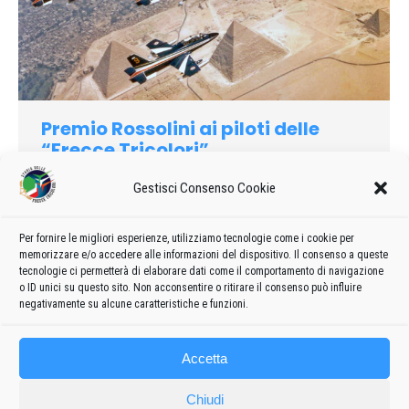
Premio Rossolini ai piloti delle
“Frecce Tricolori”
1996
Di
admin8235
18 Luglio 2020
Lascia un commento
Gestisci Consenso Cookie
“CZECH INTERNATIONAL AIR FEST ’93” è la prima
manifestazione aerea dell’Armata Ceca, ed è il primo incontro
Per fornire le migliori esperienze, utilizziamo tecnologie come i cookie per
tra le forze aeree dell’Est e dell’Ovest nel cuore dell’ex Patto
memorizzare e/o accedere alle informazioni del dispositivo. Il consenso a queste
di Varsavia…
tecnologie ci permetterà di elaborare dati come il comportamento di navigazione
o ID unici su questo sito. Non acconsentire o ritirare il consenso può influire
negativamente su alcune caratteristiche e funzioni.
Accetta
Chiudi