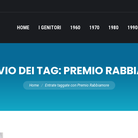
HOME
I GENITORI
1960
1970
1980
1990
IO DEI TAG:
PREMIO RABB
Tu sei qui:
Home
Entrate taggate con Premio Rabbiamore