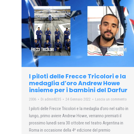
I piloti delle Frecce Tricolori e la
medaglia d’oro Andrew Howe
insieme per i bambini del Darfur
2006
Di
admin8235
24 Gennaio 2022
Lascia un commento
I piloti delle Frecce Tricolori e la medaglia d’oro nel salto in
lungo, primo aviere Andrew Howe, verranno premiati il
prossimo lunedì sera 30 ottobre nel teatro Argentina in
Roma in occasione della 4^ edizione del premio