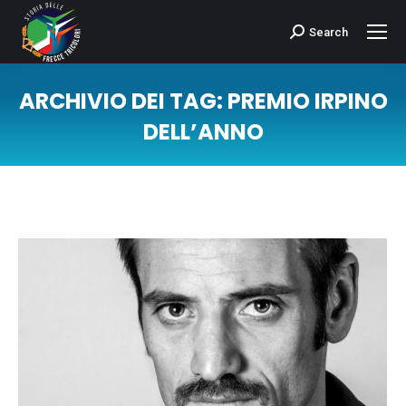
Search
Cerca:
ARCHIVIO DEI TAG:
PREMIO IRPINO
DELL’ANNO
Tu sei qui: