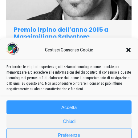
Premio Irpino dell’anno 2015 a
Massimiliano Salvatore
2015
Di
admin8235
30 Gennaio 2020
Lascia un commento
Gestisci Consenso Cookie
Premiato il capitano Massimiliano Salvatore, pilota delle
Frecce tricolori e natìo di Casalbore: “Ovunque vado dico che
Per fornire le migliori esperienze, utilizziamo tecnologie come i cookie per
sono di questa terra. La passione per il volo è nata su queste
memorizzare e/o accedere alle informazioni del dispositivo. Il consenso a queste
colline, guardando il cielo solcato dagli aerei”.
tecnologie ci permetterà di elaborare dati come il comportamento di navigazione
o ID unici su questo sito. Non acconsentire o ritirare il consenso può influire
negativamente su alcune caratteristiche e funzioni.
Accetta
Chiudi
Preferenze