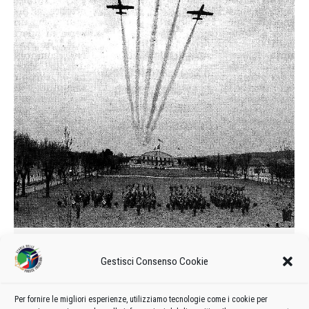
«Piemonte», festa con le Frecce
Gestisci Consenso Cookie
2005
Di
admin8235
19 Gennaio 2022
Lascia un commento
Sono intervenute anche le Frecce Tricolori, con un sorvolo che
Per fornire le migliori esperienze, utilizziamo tecnologie come i cookie per
ieri ha sorpreso la città, alla festa di Corpo del «Piemonte