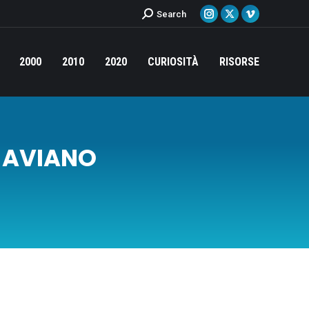
Cerca:
Search
Instagram
X
Vimeo
page
page
page
opens
opens
opens
2000
2010
2020
CURIOSITÀ
RISORSE
in
in
in
new
new
new
window
window
window
. AVIANO