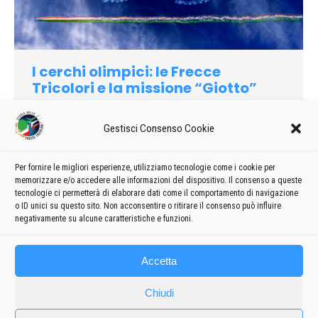
I cerchi olimpici: le Frecce
Tricolori e la missione “Giotto”
2006
Di
admin8235
20 Marzo 2019
2 commenti
Gestisci Consenso Cookie
Ormai sono passati molti mesi, le olimpiadi invernali sono un
bel ricordo specialmente per chi ha potuto viverle
direttamente seguendo gli atleti sui campi di gara. Momenti
Per fornire le migliori esperienze, utilizziamo tecnologie come i cookie per
memorizzare e/o accedere alle informazioni del dispositivo. Il consenso a queste
con il fiato sospeso e delusioni, gioia e lacrime hanno
tecnologie ci permetterà di elaborare dati come il comportamento di navigazione
caratterizzato Torino 2006.
o ID unici su questo sito. Non acconsentire o ritirare il consenso può influire
negativamente su alcune caratteristiche e funzioni.
Accetta
Chiudi