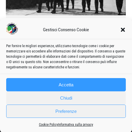
Camerati a Villafranca
Gestisci Consenso Cookie
1962
Di
admin8235
5 Novembre 2019
1 commento
Si è svolta domenica 10 settembre all’aereoporto F. BONAZZI
Per fornire le migliori esperienze, utilizziamo tecnologie come i cookie per
di Reggio E. la ormai classica manifestazione aviatoria
memorizzare e/o accedere alle informazioni del dispositivo. Il consenso a queste
organizzata dal locale Aero Club.
tecnologie ci permetterà di elaborare dati come il comportamento di navigazione
o ID unici su questo sito. Non acconsentire o ritirare il consenso può influire
negativamente su alcune caratteristiche e funzioni.
Accetta
Chiudi
Preferenze
Frecce
Cookie Policy
Informativa sulla privacy
Privacy policy
-
Cookie policy