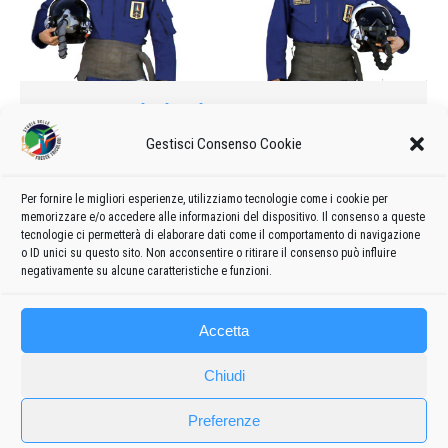
Due nuovi piloti
Gestisci Consenso Cookie
2005
Di
admin8235
10 Aprile 2019
Lascia un commento
Due nuovi piloti, due nuovi volti per proseguire la grande
tradizione delle Frecce Tricolori. Sono quelli del capitano Jan
Per fornire le migliori esperienze, utilizziamo tecnologie come i cookie per
memorizzare e/o accedere alle informazioni del dispositivo. Il consenso a queste
Slangen e del tenente Dario Paoli che si esibiranno in volo
tecnologie ci permetterà di elaborare dati come il comportamento di navigazione
rispettivamente nei ruoli di Pony 7 e di Pony 9.
o ID unici su questo sito. Non acconsentire o ritirare il consenso può influire
negativamente su alcune caratteristiche e funzioni.
Accetta
Chiudi
Preferenze