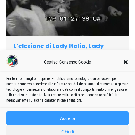
L’elezione di Lady Italia, Lady
Europa, Lady Universo alla
presenza delle Frecce Tricolori
Gestisci Consenso Cookie
1982
Di
admin8235
12 Marzo 2024
Lascia un commento
In questo video (tratto dall’Archivio Luce) riporta una breve
Per fornire le migliori esperienze, utilizziamo tecnologie come i cookie per
memorizzare e/o accedere alle informazioni del dispositivo. Il consenso a queste
cronaca dell’elezione di Lady Italia, Lady Europa e Lady
tecnologie ci permetterà di elaborare dati come il comportamento di navigazione
Universo svoltasi a Rimini nel settembre 1982
o ID unici su questo sito. Non acconsentire o ritirare il consenso può influire
negativamente su alcune caratteristiche e funzioni.
Accetta
Chiudi