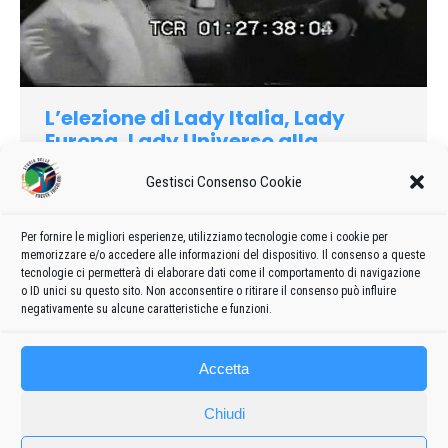
L’elezione di Lady Italia, Lady
Europa, Lady Universo alla
presenza delle Frecce Tricolori
Gestisci Consenso Cookie
1982
Di
admin8235
12 Marzo 2024
Lascia un commento
In questo video (tratto dall’Archivio Luce) riporta una breve
Per fornire le migliori esperienze, utilizziamo tecnologie come i cookie per
cronaca dell’elezione di Lady Italia, Lady Europa e Lady
memorizzare e/o accedere alle informazioni del dispositivo. Il consenso a queste
Universo svoltasi a Rimini nel settembre 1982
tecnologie ci permetterà di elaborare dati come il comportamento di navigazione
o ID unici su questo sito. Non acconsentire o ritirare il consenso può influire
negativamente su alcune caratteristiche e funzioni.
Accetta
Chiudi