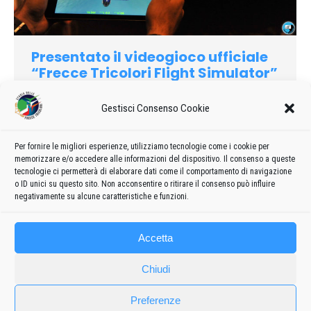
Presentato il videogioco ufficiale
“Frecce Tricolori Flight Simulator”
2016
,
Curiosità
Di
admin8235
25 Marzo 2019
Lascia un commento
Gestisci Consenso Cookie
Calarsi nell’abitacolo e imparare a pilotare il velivolo delle
Frecce Tricolori. Un sogno che diventa realtà alla portata di
Per fornire le migliori esperienze, utilizziamo tecnologie come i cookie per
memorizzare e/o accedere alle informazioni del dispositivo. Il consenso a queste
qualunque computer domestico recente, sia esso Windows,
tecnologie ci permetterà di elaborare dati come il comportamento di navigazione
Mac o Linux…
o ID unici su questo sito. Non acconsentire o ritirare il consenso può influire
negativamente su alcune caratteristiche e funzioni.
Accetta
Chiudi
Preferenze