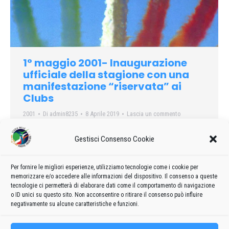
1° maggio 2001- Inaugurazione
ufficiale della stagione con una
manifestazione “riservata” ai
Clubs
2001
Di
admin8235
8 Aprile 2019
Lascia un commento
Alla base di Rivolto, dove per mesi si sono addestrati i piloti
Gestisci Consenso Cookie
del 313º Gruppo addestramento acrobatico dell’Aeronautica
militare italiana, sono attesi migliaia di fans, moltissimi amici,
ma anche i familiari e gli ex piloti della Pan, per assistere alla
Per fornire le migliori esperienze, utilizziamo tecnologie come i cookie per
memorizzare e/o accedere alle informazioni del dispositivo. Il consenso a queste
prima esibizione della stagione della Pattuglia acrobatica
tecnologie ci permetterà di elaborare dati come il comportamento di navigazione
nazionale.
o ID unici su questo sito. Non acconsentire o ritirare il consenso può influire
negativamente su alcune caratteristiche e funzioni.