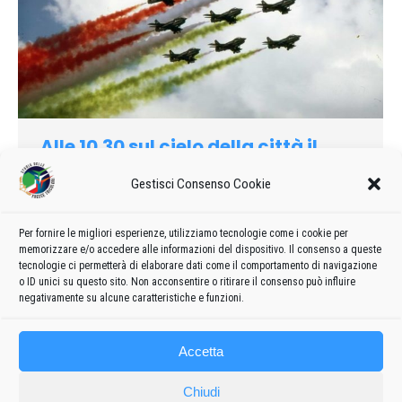
Alle 10.30 sul cielo della città il
saluto delle «frecce tricolori»
Gestisci Consenso Cookie
1977
Di
admin8235
3 Febbraio 2020
Lascia un commento
Spettacolo di eccezione oggi e domani, sul cielo dl Milano e dl
Per fornire le migliori esperienze, utilizziamo tecnologie come i cookie per
Monza, della pattuglia acrobatica delta Aeronautica militare.
memorizzare e/o accedere alle informazioni del dispositivo. Il consenso a queste
La prima esibizione avrà come teatro piazza Duomo…
tecnologie ci permetterà di elaborare dati come il comportamento di navigazione
o ID unici su questo sito. Non acconsentire o ritirare il consenso può influire
negativamente su alcune caratteristiche e funzioni.
Accetta
Chiudi