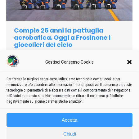
Compie 25 anni la pattuglia
acrobatica. Oggi a Frosinone i
giocolieri del cielo
1985
Di
admin8235
4 Marzo 2020
Lascia un commento
Gestisci Consenso Cookie
Gli acrobati del cielo ritornano In azione. Con una esibizione a
Frosinone dove si celebra la costituzione della scuola volo
elicotteri, oggi la pattuglia acrobatica nazionale
Per fornire le migliori esperienze, utilizziamo tecnologie come i cookie per
memorizzare e/o accedere alle informazioni del dispositivo. Il consenso a queste
dell’Aeronautica Militare inizia la serie stagionale delle sue
tecnologie ci permetterà di elaborare dati come il comportamento di navigazione
rappresentazioni…
o ID unici su questo sito. Non acconsentire o ritirare il consenso può influire
negativamente su alcune caratteristiche e funzioni.
Accetta
Chiudi