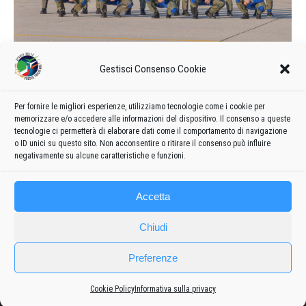
Calendario delle manifestazioni e
Gestisci Consenso Cookie
formazione del 2022
2022
Di
admin8235
21 Dicembre 2021
20 commenti
Per fornire le migliori esperienze, utilizziamo tecnologie come i cookie per
memorizzare e/o accedere alle informazioni del dispositivo. Il consenso a queste
Formazione 2022 e calendario delle manifestazioni delle
tecnologie ci permetterà di elaborare dati come il comportamento di navigazione
Frecce Tricolori
o ID unici su questo sito. Non acconsentire o ritirare il consenso può influire
negativamente su alcune caratteristiche e funzioni.
Accetta
Chiudi
Preferenze
Cookie Policy
Informativa sulla privacy
Frecce
Privacy policy
-
Cookie policy