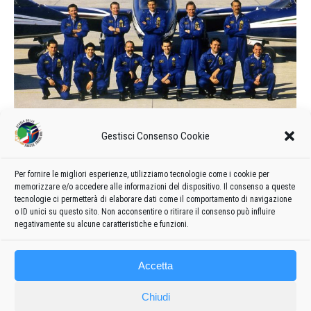
Calendario delle manifestazioni e
Gestisci Consenso Cookie
formazione del 1988
1988
Di
admin8235
11 Novembre 2019
Lascia un commento
Per fornire le migliori esperienze, utilizziamo tecnologie come i cookie per
memorizzare e/o accedere alle informazioni del dispositivo. Il consenso a queste
Formazione e calendario 1988 delle manifestazioni delle
tecnologie ci permetterà di elaborare dati come il comportamento di navigazione
Frecce Tricolori
o ID unici su questo sito. Non acconsentire o ritirare il consenso può influire
negativamente su alcune caratteristiche e funzioni.
Accetta
Chiudi