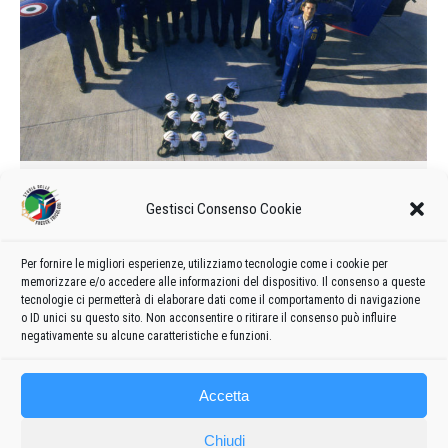
Calendario delle manifestazioni e
Gestisci Consenso Cookie
formazione del 1987
1987
Di
admin8235
25 Novembre 2019
Lascia un commento
Per fornire le migliori esperienze, utilizziamo tecnologie come i cookie per
Formazione e calendario 1987 delle manifestazioni delle
memorizzare e/o accedere alle informazioni del dispositivo. Il consenso a queste
Frecce Tricolori
tecnologie ci permetterà di elaborare dati come il comportamento di navigazione
o ID unici su questo sito. Non acconsentire o ritirare il consenso può influire
negativamente su alcune caratteristiche e funzioni.
Accetta
Chiudi