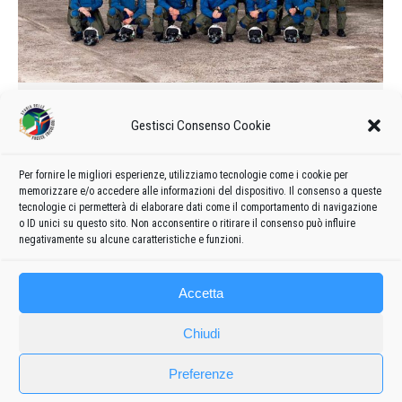
Calendario delle manifestazioni e
Gestisci Consenso Cookie
formazione del 2018
2018
Di
admin8235
18 Aprile 2018
Lascia un commento
Per fornire le migliori esperienze, utilizziamo tecnologie come i cookie per
Formazione e calendario 2018 delle manifestazioni delle
memorizzare e/o accedere alle informazioni del dispositivo. Il consenso a queste
Frecce Tricolori
tecnologie ci permetterà di elaborare dati come il comportamento di navigazione
o ID unici su questo sito. Non acconsentire o ritirare il consenso può influire
negativamente su alcune caratteristiche e funzioni.
Accetta
Chiudi
Preferenze