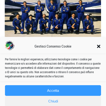
Calendario delle manifestazioni e
Gestisci Consenso Cookie
formazione del 1988
1988
Di
admin8235
11 Novembre 2019
Lascia un commento
Per fornire le migliori esperienze, utilizziamo tecnologie come i cookie per
memorizzare e/o accedere alle informazioni del dispositivo. Il consenso a queste
Formazione e calendario 1988 delle manifestazioni delle
tecnologie ci permetterà di elaborare dati come il comportamento di navigazione
Frecce Tricolori
o ID unici su questo sito. Non acconsentire o ritirare il consenso può influire
negativamente su alcune caratteristiche e funzioni.
Accetta
Chiudi