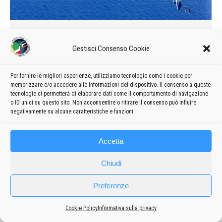
I ruoli dei piloti nella formazione
delle Frecce Tricolori
Gestisci Consenso Cookie
Curiosità
Di
admin8235
19 Marzo 2019
3 commenti
Per fornire le migliori esperienze, utilizziamo tecnologie come i cookie per
I ruoli dei piloti nella formazione delle Frecce Tricolori
memorizzare e/o accedere alle informazioni del dispositivo. Il consenso a queste
tecnologie ci permetterà di elaborare dati come il comportamento di navigazione
o ID unici su questo sito. Non acconsentire o ritirare il consenso può influire
negativamente su alcune caratteristiche e funzioni.
Accetta
Chiudi
Preferenze
Frecce
Privacy policy
-
Cookie policy
Cookie Policy
Informativa sulla privacy