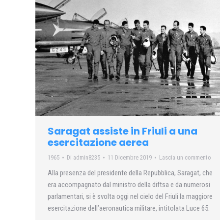
Saragat assiste in Friuli a una
esercitazione aerea
1965
Di
admin8235
11 Dicembre 2019
Lascia un commento
Alla presenza del presidente della Repubblica, Saragat, che
era accompagnato dal ministro della diftsa e da numerosi
parlamentari, si è svolta oggi nel cielo del Friuli la maggiore
esercitazione dell’aeronautica militare, intitolata Luce 65.