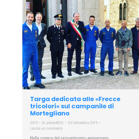
Targa dedicata alle «Frecce
tricolori» sul campanile di
Mortegliano
2019
Di
admin8235
20 Settembre 2019
Lascia un commento
Nella cornice del sessantesimo anniversario