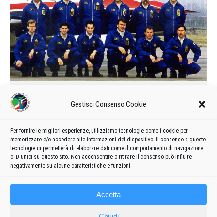
Calendario delle manifestazioni e
Gestisci Consenso Cookie
formazione del 1989
1989
Di
admin8235
11 Novembre 2019
Lascia un commento
Per fornire le migliori esperienze, utilizziamo tecnologie come i cookie per
Formazione e calendario 1989 delle manifestazioni delle
memorizzare e/o accedere alle informazioni del dispositivo. Il consenso a queste
Frecce Tricolori
tecnologie ci permetterà di elaborare dati come il comportamento di navigazione
o ID unici su questo sito. Non acconsentire o ritirare il consenso può influire
negativamente su alcune caratteristiche e funzioni.
Accetta
Chiudi