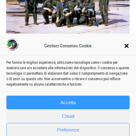
Calendario delle manifestazioni e
Gestisci Consenso Cookie
formazione del 1965
1965
Di
admin8235
17 Giugno 2020
Lascia un commento
Per fornire le migliori esperienze, utilizziamo tecnologie come i cookie per
memorizzare e/o accedere alle informazioni del dispositivo. Il consenso a queste
Formazione e calendario 1965 delle manifestazioni delle
tecnologie ci permetterà di elaborare dati come il comportamento di navigazione
Frecce Tricolori
o ID unici su questo sito. Non acconsentire o ritirare il consenso può influire
negativamente su alcune caratteristiche e funzioni.
Accetta
Chiudi
Preferenze