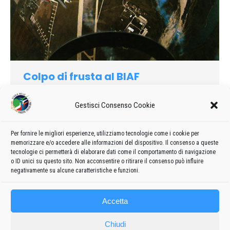
Colpo di frusta al BIAF
1999
Di
admin8235
9 Dicembre 2020
Lascia un commento
Gestisci Consenso Cookie
5 – 6 settembre – PLOVDIV airbase -“BIAF 99”;
organizzazione: Aeronautica Militare Bulgara. Per il
capoformazione la sorpresa arrivava di primo mattino –
Per fornire le migliori esperienze, utilizziamo tecnologie come i cookie per
memorizzare e/o accedere alle informazioni del dispositivo. Il consenso a queste
tirandosi sù dal letto: un “colpo di frusta” lo rendeva immobile,
tecnologie ci permetterà di elaborare dati come il comportamento di navigazione
con un dolore lancinante alla schiena.
o ID unici su questo sito. Non acconsentire o ritirare il consenso può influire
negativamente su alcune caratteristiche e funzioni.
Accetta
Chiudi