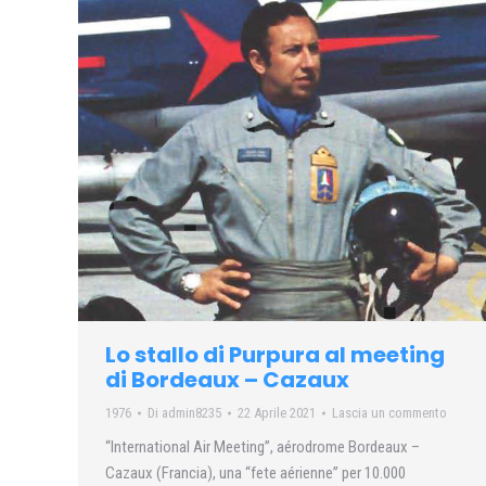
Lo stallo di Purpura al meeting
di Bordeaux – Cazaux
1976
Di
admin8235
22 Aprile 2021
Lascia un commento
“International Air Meeting”, aérodrome Bordeaux –
Cazaux (Francia), una “fete aérienne” per 10.000