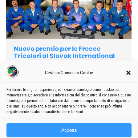
Nuovo premio per le Frecce
Tricolori al Slovak International
Air Fest 2019
Gestisci Consenso Cookie
2019
Di
admin8235
28 Agosto 2019
Lascia un commento
Dopo il premio RAFCTE Trophy come miglior pattuglia
acrobatica straniera al RIAT, allo Slovak International Air Fest
Per fornire le migliori esperienze, utilizziamo tecnologie come i cookie per
memorizzare e/o accedere alle informazioni del dispositivo. Il consenso a queste
dello scorso 3 e 4 agosto, la nostra Pattuglia Acrobatica
tecnologie ci permetterà di elaborare dati come il comportamento di navigazione
Nazionale è andato il premio come miglior esibizione…
o ID unici su questo sito. Non acconsentire o ritirare il consenso può influire
negativamente su alcune caratteristiche e funzioni.
Accetta