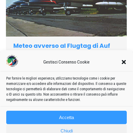
Meteo avverso al Flugtag di Auf
Dem Dümpel
Gestisci Consenso Cookie
1973
Di
admin8235
3 Aprile 2021
Lascia un commento
Le “Frecce Tricolori” raggiungevano Auf dem Dümpel sotto
controllo radar, nel momento peggiore: pioveva, le nubi erano
Per fornire le migliori esperienze, utilizziamo tecnologie come i cookie per
memorizzare e/o accedere alle informazioni del dispositivo. Il consenso a queste
basse, la formazione era serrata… Il programma si riduceva a
tecnologie ci permetterà di elaborare dati come il comportamento di navigazione
poche figure, perché altro non si poteva fare
o ID unici su questo sito. Non acconsentire o ritirare il consenso può influire
negativamente su alcune caratteristiche e funzioni.
Accetta
Chiudi