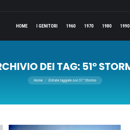
HOME
I GENITORI
1960
1970
1980
1990
CHIVIO DEI TAG:
51° STOR
Tu sei qui:
Home
Entrate taggate con 51° Stormo