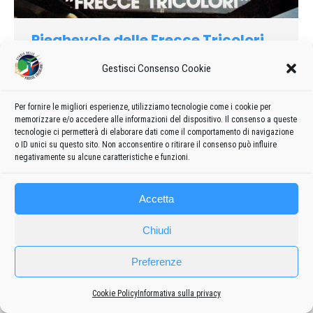
Pieghevole delle Frecce Tricolori
1980
Gestisci Consenso Cookie
1980
Di
admin8235
18 Ottobre 2023
2 commenti
Pieghevole della Pattuglia Acrobatica Nazionale del 1980
Per fornire le migliori esperienze, utilizziamo tecnologie come i cookie per
memorizzare e/o accedere alle informazioni del dispositivo. Il consenso a queste
tecnologie ci permetterà di elaborare dati come il comportamento di navigazione
o ID unici su questo sito. Non acconsentire o ritirare il consenso può influire
negativamente su alcune caratteristiche e funzioni.
Accetta
Chiudi
Frecce
Preferenze
Privacy policy
-
Cookie policy
Cookie Policy
Informativa sulla privacy