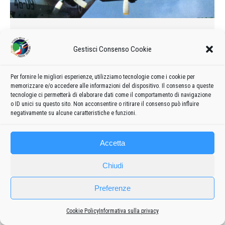
Pieghevole delle Frecce Tricolori
1975
Gestisci Consenso Cookie
1975
Di
admin8235
25 Gennaio 2022
Lascia un commento
Pieghevole della Pattuglia Acrobatica Nazionale del 1975
Per fornire le migliori esperienze, utilizziamo tecnologie come i cookie per
memorizzare e/o accedere alle informazioni del dispositivo. Il consenso a queste
tecnologie ci permetterà di elaborare dati come il comportamento di navigazione
o ID unici su questo sito. Non acconsentire o ritirare il consenso può influire
negativamente su alcune caratteristiche e funzioni.
Accetta
Chiudi
Preferenze
Frecce
Privacy policy
-
Cookie policy
Cookie Policy
Informativa sulla privacy