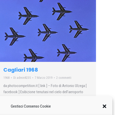
Cagliari 1968
1968
Di
admin8235
7 Marzo 2019
2 commenti
da photocompetition.it [ link ] – Foto di Antonio Ulzega [
facebook ] Esibizione tenutasi nel cielo dell’aeroporto
militare di Cagliari-Elmas con i FIAT G-91. È straordinaria la
precisione delle figure di squadra ed il famoso ombrello
Gestisci Consenso Cookie
con il solista che arriva basso sugli hangar e con una