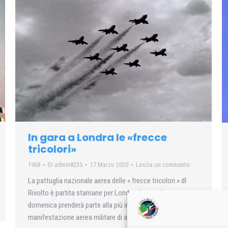
In gara a Londra le «frecce
tricolori»
1968
Di
admin8235
17 Marzo 2020
Lascia un commento
La pattuglia nazionale aerea delle « frecce tricolori » dl
Rivolto è partita stamane per Londra, dove sabato e
domenica prenderà parte alla più importante
manifestazione aerea militare di alta acrobazia…