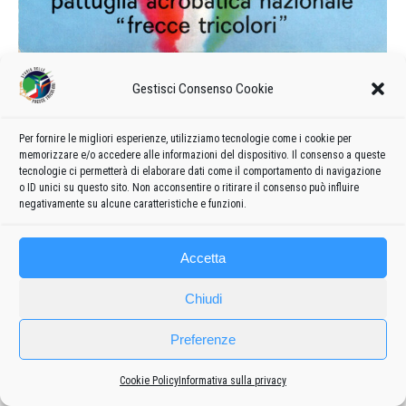
Pieghevole delle Frecce Tricolori
Gestisci Consenso Cookie
1966
1966
Di
admin8235
18 Ottobre 2023
Lascia un commento
Per fornire le migliori esperienze, utilizziamo tecnologie come i cookie per
memorizzare e/o accedere alle informazioni del dispositivo. Il consenso a queste
Pieghevole della Pattuglia Acrobatica Nazionale del 1966
tecnologie ci permetterà di elaborare dati come il comportamento di navigazione
o ID unici su questo sito. Non acconsentire o ritirare il consenso può influire
negativamente su alcune caratteristiche e funzioni.
Accetta
Chiudi
Preferenze
Frecce
Privacy policy
-
Cookie policy
Cookie Policy
Informativa sulla privacy