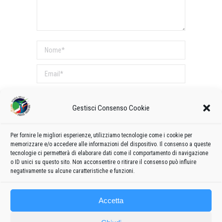
Nome *
Email *
Sito web
Gestisci Consenso Cookie
COMMENTI SUL POST
Per fornire le migliori esperienze, utilizziamo tecnologie come i cookie per
Questo sito utilizza Akismet per ridurre lo spam.
memorizzare e/o accedere alle informazioni del dispositivo. Il consenso a queste
tecnologie ci permetterà di elaborare dati come il comportamento di navigazione
Scopri come vengono elaborati i dati derivati dai
o ID unici su questo sito. Non acconsentire o ritirare il consenso può influire
commenti
.
negativamente su alcune caratteristiche e funzioni.
Accetta