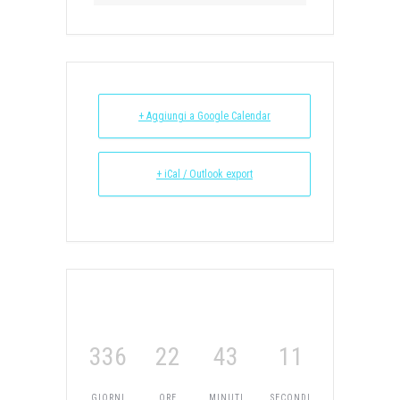
+ Aggiungi a Google Calendar
+ iCal / Outlook export
336
22
43
10
GIORNI
ORE
MINUTI
SECONDI