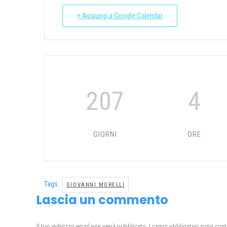
+ Aggiungi a Google Calendar
207
4
GIORNI
ORE
Tags:
GIOVANNI MORELLI
Lascia un commento
Il tuo indirizzo email non verrà pubblicato. I campi obbligatori sono con