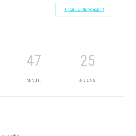
+ iCal / Outlook export
47
24
MINUTI
SECONDI
trassegnati
*