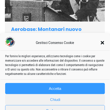
Aerobase: Montanari nuovo
comandante
Gestisci Consenso Cookie
1991
Di
admin8235
17 Febbraio 2026
Lascia un commento
ll colonnello pilota Massimo Montanari è da ieri il nuovo
comandante dell’aerobase di Rivolto, sede del 313.o gruppo e
Per fornire le migliori esperienze, utilizziamo tecnologie come i cookie per
memorizzare e/o accedere alle informazioni del dispositivo. Il consenso a queste
della Pattuglia acrobatica nazionale, le gloriose Frecce
tecnologie ci permetterà di elaborare dati come il comportamento di navigazione
tricolori
o ID unici su questo sito. Non acconsentire o ritirare il consenso può influire
negativamente su alcune caratteristiche e funzioni.
Accetta
Chiudi