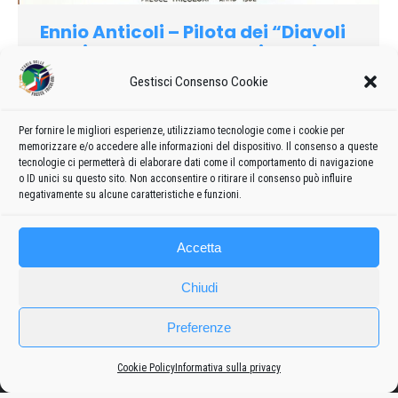
Ennio Anticoli – Pilota dei “Diavoli
Rossi” e delle “Frecce Tricolori”
1961
Di
admin8235
20 Settembre 2016
1 commento
Gestisci Consenso Cookie
Ennio, figlio di Gaspare, esordì prima come pilota del 6°
stormo Caccia Bombardieri per divenire in seguito
Per fornire le migliori esperienze, utilizziamo tecnologie come i cookie per
memorizzare e/o accedere alle informazioni del dispositivo. Il consenso a queste
componente della mitica squadriglia acrobatica dei “Diavoli
tecnologie ci permetterà di elaborare dati come il comportamento di navigazione
Rossi”.
o ID unici su questo sito. Non acconsentire o ritirare il consenso può influire
negativamente su alcune caratteristiche e funzioni.
Accetta
Chiudi
Preferenze
Cookie Policy
Informativa sulla privacy
Frecce
Privacy policy
-
Cookie policy