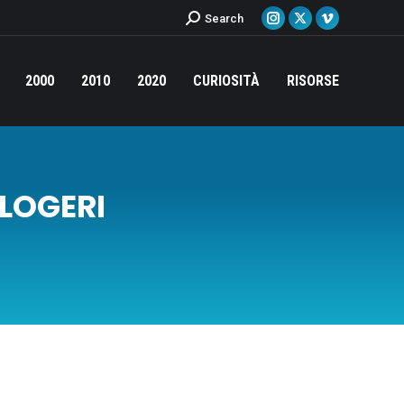
Cerca:
Search
Instagram
X
Vimeo
page
page
page
opens
opens
opens
2000
2010
2020
CURIOSITÀ
RISORSE
in
in
in
new
new
new
window
window
window
LOGERI