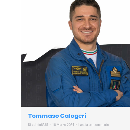
Tommaso Calogeri
Di
admin8235
18 Marzo 2024
Lascia un commento