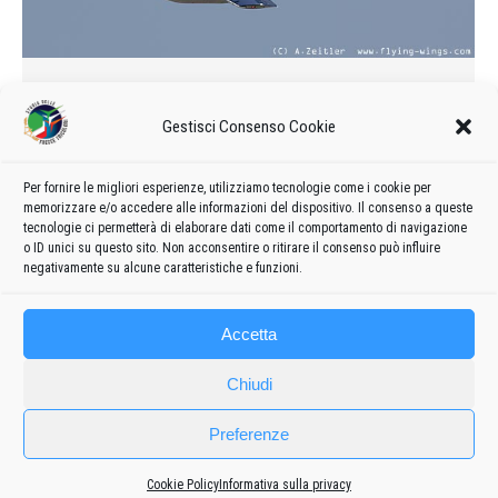
Frecce Tricolori all'”Archangel
2005″
Gestisci Consenso Cookie
2005
Di
admin8235
2 Settembre 2020
Lascia un commento
Nel 2005 la Hellenic Air Force organizza un Air Show
Per fornire le migliori esperienze, utilizziamo tecnologie come i cookie per
memorizzare e/o accedere alle informazioni del dispositivo. Il consenso a queste
internazionale presso il Tanagra Air Base (sede del 114
tecnologie ci permetterà di elaborare dati come il comportamento di navigazione
Combat Wing) chiamato “Archangel 2005” .
o ID unici su questo sito. Non acconsentire o ritirare il consenso può influire
negativamente su alcune caratteristiche e funzioni.
Accetta
Chiudi
Preferenze
Cookie Policy
Informativa sulla privacy
Frecce