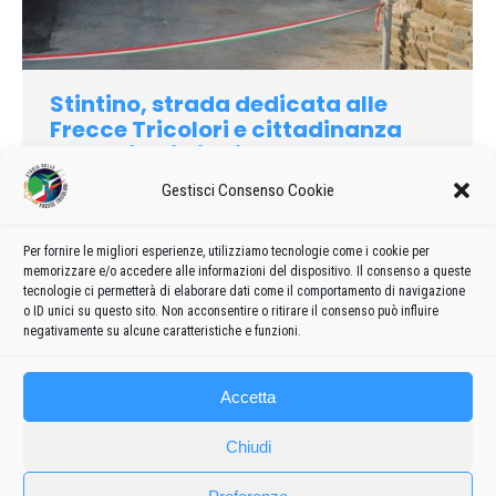
Stintino, strada dedicata alle
Frecce Tricolori e cittadinanza
onoraria ai piloti
Gestisci Consenso Cookie
2010
Di
admin8235
17 Aprile 2019
Lascia un commento
I due eventi si svolgeranno il prossimo 10 luglio a Stintino, il
giorno prima dell’esibizione acrobatica dei 10 Pony sul cielo
Per fornire le migliori esperienze, utilizziamo tecnologie come i cookie per
memorizzare e/o accedere alle informazioni del dispositivo. Il consenso a queste
delle Saline. Nei giorni scorsi, intanto, le Frecce Tricolori
tecnologie ci permetterà di elaborare dati come il comportamento di navigazione
hanno sorvolato il cielo del nord Sardegna…
o ID unici su questo sito. Non acconsentire o ritirare il consenso può influire
negativamente su alcune caratteristiche e funzioni.
Accetta
Chiudi