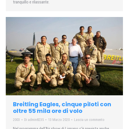
tranquillo e rilassante.
Breitling Eagles, cinque piloti con
oltre 55 mila ore di volo
2003
Di
admin8235
13 Marzo 2020
Lascia un commento
Nel programma dell’Air show di Lignano c’è prevista anche