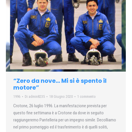
“Zero da nove… Mi si è spento il
motore”
1996
Di
admin8235
18 Giugno 2020
1 commento
Crotone, 26 luglio 1996. La manifestazione prevista per
questo fine settimana è a Crotone da dove in seguito
raggiungeremo Pantelleria per un impegno simile. Decolliamo
nel primo pomeriggio ed il trasferimento è di quelli soliti,