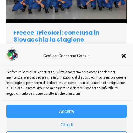
Frecce Tricolori: conclusa in
Slovacchia la stagione
acrobatica estera del 2012
Gestisci Consenso Cookie
2012
Di
admin8235
22 Luglio 2020
Lascia un commento
L’ultima trasferta all’estero delle “Frecce Tricolori” prevista
dalla stagione acrobatica 2012 ha avuto quale scenario
Per fornire le migliori esperienze, utilizziamo tecnologie come i cookie per
memorizzare e/o accedere alle informazioni del dispositivo. Il consenso a queste
l’aeroporto di Sliac, in Slovacchia, in occasione del SIAF 2012,
tecnologie ci permetterà di elaborare dati come il comportamento di navigazione
Slovak International Air Fest.
o ID unici su questo sito. Non acconsentire o ritirare il consenso può influire
negativamente su alcune caratteristiche e funzioni.
Accetta
Chiudi