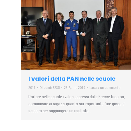
I valori della PAN nelle scuole
2011
Di
admin8235
23 Aprile 2019
Lascia un commento
Portare nelle scuole i valori espressi dalle Frecce tricolori,
comunicare ai ragazzi quanto sia importante fare gioco di
squadra per raggiungere un risultato…