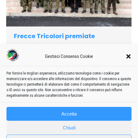
Frecce Tricolori premiate
2010
Di
admin8235
19 Aprile 2019
Lascia un commento
Il “Pellegrino di Pace” è stato consegnato con la seguente
Gestisci Consenso Cookie
motivazione: “… nel nome della nostra Patria portano nel
mondo, insieme al tricolore, un alato messaggio di pace in
Per fornire le migliori esperienze, utilizziamo tecnologie come i cookie per
coerenza con la volontà di civile e serena convivenza di tutti
memorizzare e/o accedere alle informazioni del dispositivo. Il consenso a queste
gli italiani…”.
tecnologie ci permetterà di elaborare dati come il comportamento di navigazione
o ID unici su questo sito. Non acconsentire o ritirare il consenso può influire
negativamente su alcune caratteristiche e funzioni.
Accetta
Chiudi