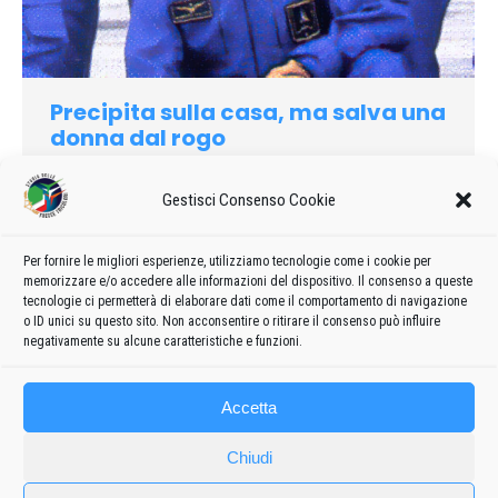
Precipita sulla casa, ma salva una
donna dal rogo
1992
Di
admin8235
15 Settembre 2020
Lascia un commento
Gestisci Consenso Cookie
Presso Verona, un caccia tattico Amx è entrato in avaria
mentre sorvolava un paese, a terra il velivolo si è spezzato in
due andando a colpire l’edificio. Precipita sulla casa, ma salva
Per fornire le migliori esperienze, utilizziamo tecnologie come i cookie per
memorizzare e/o accedere alle informazioni del dispositivo. Il consenso a queste
una donna dal rogo. Il pilota si era lanciato poco prima,
tecnologie ci permetterà di elaborare dati come il comportamento di navigazione
gravissime ustioni alla poveretta
o ID unici su questo sito. Non acconsentire o ritirare il consenso può influire
negativamente su alcune caratteristiche e funzioni.
Accetta
Chiudi