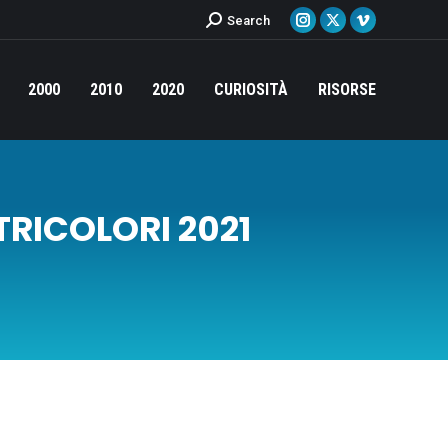
Cerca:
Search
Instagram
X
Vimeo
page
page
page
opens
opens
opens
2000
2010
2020
CURIOSITÀ
RISORSE
in
in
in
new
new
new
window
window
window
RICOLORI 2021