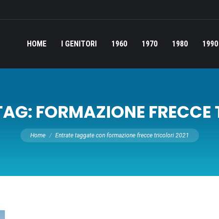
HOME
I GENITORI
1960
1970
1980
1990
TAG:
FORMAZIONE FRECCE T
Tu sei qui:
Home
Entrate taggate con formazione frecce tricolori 2021