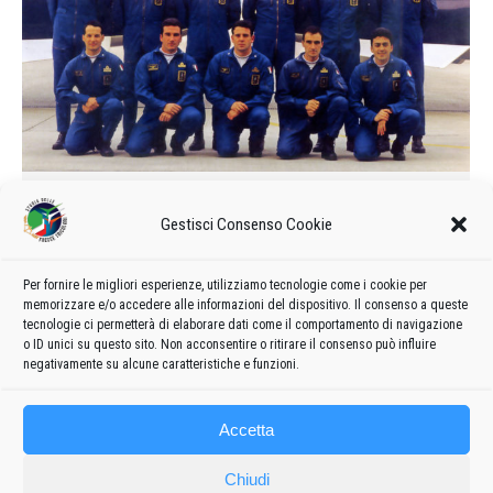
Calendario delle manifestazioni e
Gestisci Consenso Cookie
formazione del 1995
1995
Di
admin8235
14 Giugno 2019
1 commento
Per fornire le migliori esperienze, utilizziamo tecnologie come i cookie per
Formazione e calendario 1995 delle manifestazioni delle
memorizzare e/o accedere alle informazioni del dispositivo. Il consenso a queste
Frecce Tricolori
tecnologie ci permetterà di elaborare dati come il comportamento di navigazione
o ID unici su questo sito. Non acconsentire o ritirare il consenso può influire
negativamente su alcune caratteristiche e funzioni.
Accetta
Chiudi