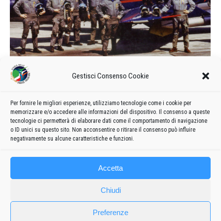
Calendario delle manifestazioni e
Gestisci Consenso Cookie
formazione del 1976
1976
Di
admin8235
24 Marzo 2020
4 commenti
Per fornire le migliori esperienze, utilizziamo tecnologie come i cookie per
memorizzare e/o accedere alle informazioni del dispositivo. Il consenso a queste
Formazione e calendario 1976 delle manifestazioni delle
tecnologie ci permetterà di elaborare dati come il comportamento di navigazione
Frecce Tricolori
o ID unici su questo sito. Non acconsentire o ritirare il consenso può influire
negativamente su alcune caratteristiche e funzioni.
Accetta
Chiudi
Preferenze